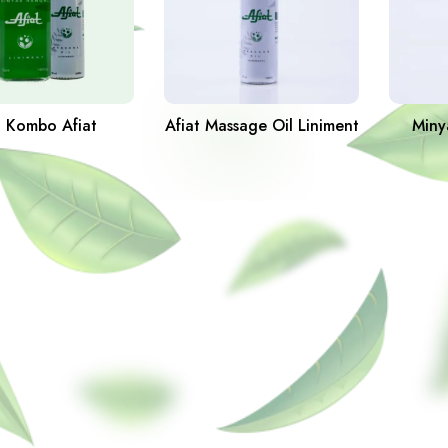
t Kombo Afiat
Afiat Massage Oil Liniment
Miny