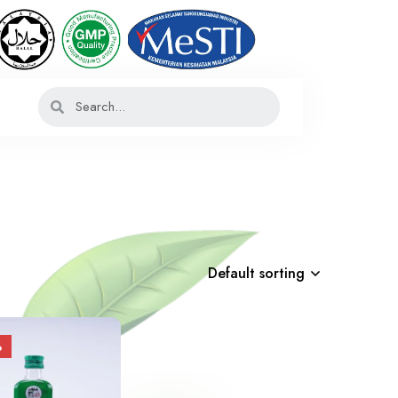
Default sorting
%