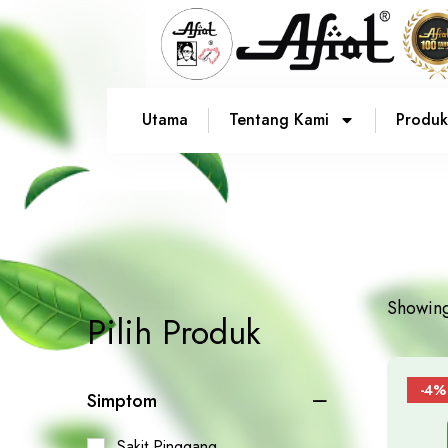
Utama
Tentang Kami
Produk
Showing 
Pilih Produk
-4%
Simptom
Sakit Pinggang