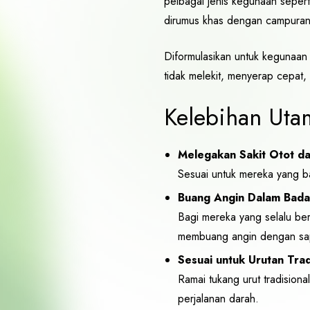
pelbagai jenis kegunaan sepert
dirumus khas dengan campuran b
Diformulasikan untuk kegunaan 
tidak melekit, menyerap cepat
Kelebihan Uta
Melegakan Sakit Otot da
Sesuai untuk mereka yang ba
Buang Angin Dalam Bad
Bagi mereka yang selalu be
membuang angin dengan sap
Sesuai untuk Urutan Trad
Ramai tukang urut tradisio
perjalanan darah.