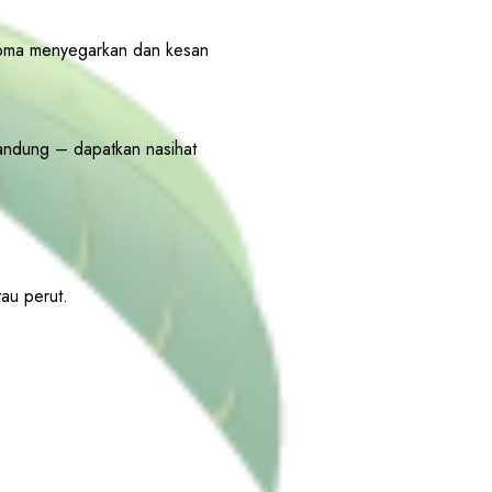
aroma menyegarkan dan kesan
andung – dapatkan nasihat
au perut.