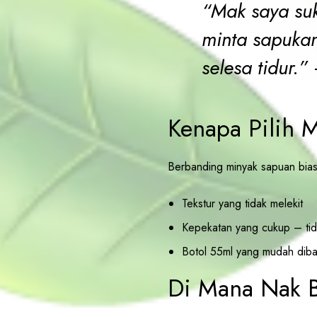
“Mak saya suk
minta sapukan
selesa tidur.”
–
Kenapa Pilih 
Berbanding minyak sapuan bia
Tekstur yang tidak melekit
Kepekatan yang cukup – tidak
Botol 55ml yang mudah dib
Di Mana Nak B