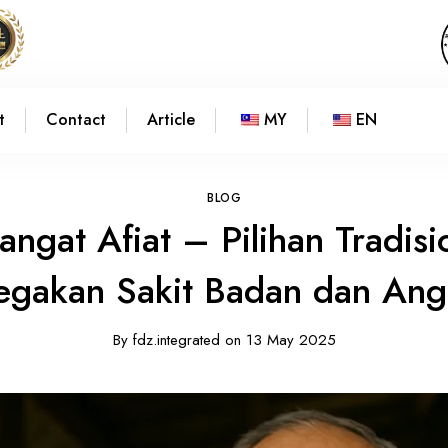
t
Contact
Article
MY
EN
BLOG
ngat Afiat – Pilihan Tradisi
egakan Sakit Badan dan Ang
By
fdz.integrated
on
13 May 2025