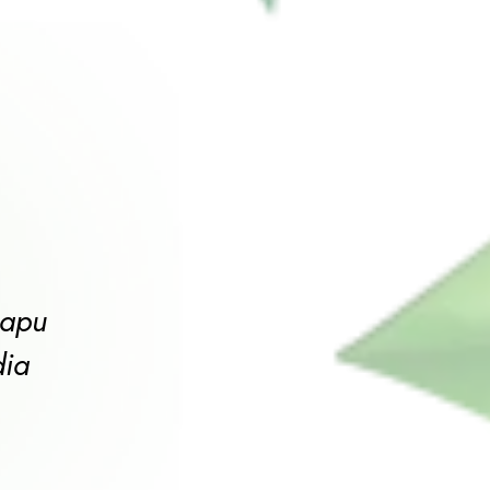
Sapu
dia