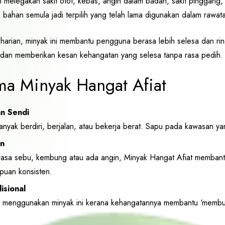
i melegakan sakit otot, kebas, angin dalam badan, sakit pinggang,
ahan semula jadi terpilih yang telah lama digunakan dalam rawata
harian, minyak ini membantu pengguna berasa lebih selesa dan rin
, dan memberikan kesan kehangatan yang selesa tanpa rasa pedih.
ma Minyak Hangat Afiat
n Sendi
nyak berdiri, berjalan, atau bekerja berat. Sapu pada kawasan ya
an
rasa sebu, kembung atau ada angin, Minyak Hangat Afiat membant
uan konsisten.
isional
nal menggunakan minyak ini kerana kehangatannya membantu ‘membu